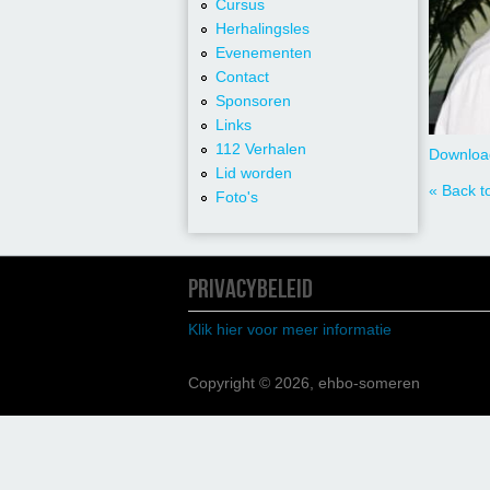
Cursus
Herhalingsles
Evenementen
Contact
Sponsoren
Links
112 Verhalen
Download
Lid worden
« Back to
Foto's
PRIVACYBELEID
Klik hier voor meer informatie
Copyright © 2026, ehbo-someren