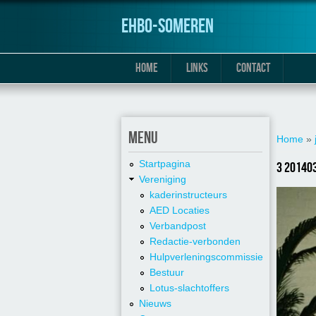
ehbo-someren
HOME
LINKS
CONTACT
U bent h
MENU
Home
»
Startpagina
3 20140
Vereniging
kaderinstructeurs
AED Locaties
Verbandpost
Redactie-verbonden
Hulpverleningscommissie
Bestuur
Lotus-slachtoffers
Nieuws