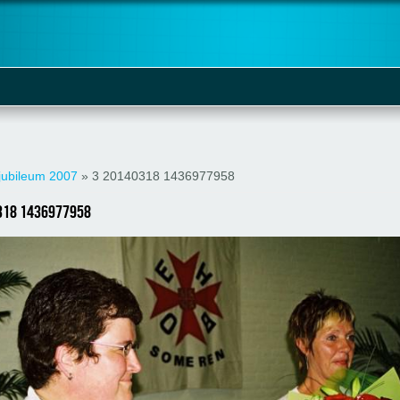
ier
jubileum 2007
» 3 20140318 1436977958
318 1436977958