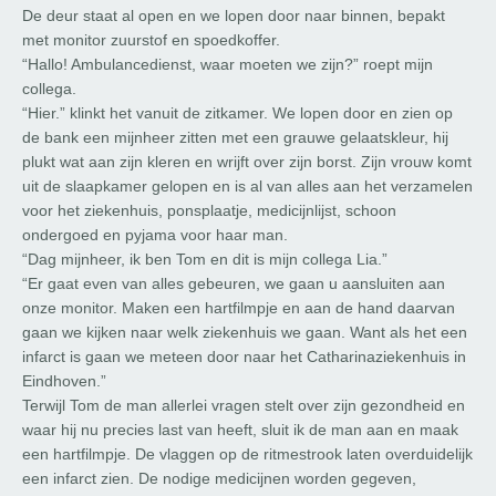
De deur staat al open en we lopen door naar binnen, bepakt
met monitor zuurstof en spoedkoffer.
“Hallo! Ambulancedienst, waar moeten we zijn?” roept mijn
collega.
“Hier.” klinkt het vanuit de zitkamer. We lopen door en zien op
de bank een mijnheer zitten met een grauwe gelaatskleur, hij
plukt wat aan zijn kleren en wrijft over zijn borst. Zijn vrouw komt
uit de slaapkamer gelopen en is al van alles aan het verzamelen
voor het ziekenhuis, ponsplaatje, medicijnlijst, schoon
ondergoed en pyjama voor haar man.
“Dag mijnheer, ik ben Tom en dit is mijn collega Lia.”
“Er gaat even van alles gebeuren, we gaan u aansluiten aan
onze monitor. Maken een hartfilmpje en aan de hand daarvan
gaan we kijken naar welk ziekenhuis we gaan. Want als het een
infarct is gaan we meteen door naar het Catharinaziekenhuis in
Eindhoven.”
Terwijl Tom de man allerlei vragen stelt over zijn gezondheid en
waar hij nu precies last van heeft, sluit ik de man aan en maak
een hartfilmpje. De vlaggen op de ritmestrook laten overduidelijk
een infarct zien. De nodige medicijnen worden gegeven,