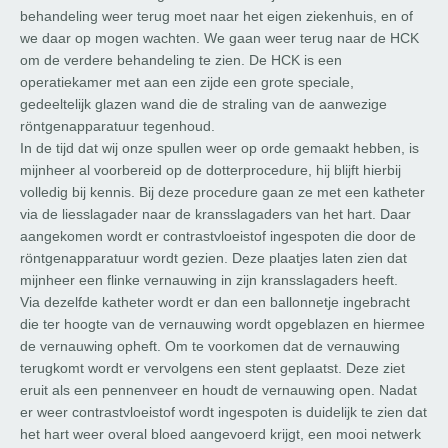
behandeling weer terug moet naar het eigen ziekenhuis, en of
we daar op mogen wachten. We gaan weer terug naar de HCK
om de verdere behandeling te zien. De HCK is een
operatiekamer met aan een zijde een grote speciale,
gedeeltelijk glazen wand die de straling van de aanwezige
röntgenapparatuur tegenhoud.
In de tijd dat wij onze spullen weer op orde gemaakt hebben, is
mijnheer al voorbereid op de dotterprocedure, hij blijft hierbij
volledig bij kennis. Bij deze procedure gaan ze met een katheter
via de liesslagader naar de kransslagaders van het hart. Daar
aangekomen wordt er contrastvloeistof ingespoten die door de
röntgenapparatuur wordt gezien. Deze plaatjes laten zien dat
mijnheer een flinke vernauwing in zijn kransslagaders heeft.
Via dezelfde katheter wordt er dan een ballonnetje ingebracht
die ter hoogte van de vernauwing wordt opgeblazen en hiermee
de vernauwing opheft. Om te voorkomen dat de vernauwing
terugkomt wordt er vervolgens een stent geplaatst. Deze ziet
eruit als een pennenveer en houdt de vernauwing open. Nadat
er weer contrastvloeistof wordt ingespoten is duidelijk te zien dat
het hart weer overal bloed aangevoerd krijgt, een mooi netwerk