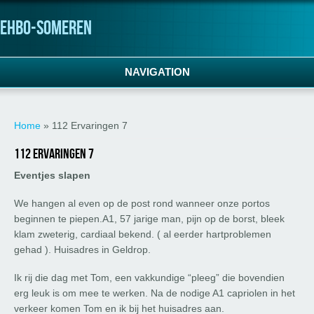
ehbo-someren
NAVIGATION
U bent hier
Home
» 112 Ervaringen 7
112 Ervaringen 7
Eventjes slapen
We hangen al even op de post rond wanneer onze portos
beginnen te piepen.A1, 57 jarige man, pijn op de borst, bleek
klam zweterig, cardiaal bekend. ( al eerder hartproblemen
gehad ). Huisadres in Geldrop.
Ik rij die dag met Tom, een vakkundige “pleeg” die bovendien
erg leuk is om mee te werken. Na de nodige A1 capriolen in het
verkeer komen Tom en ik bij het huisadres aan.