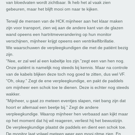
van bloedvaten wordt zichtbaar. Ik heb het al vaak zien
gebeuren, maar het blijft mooi om naar te kijken.
Terwijl de mensen van de HCK mijnheer aan het klaar maken
zijn voor transport, zien wij aan de andere kant van de glazen
wand opeens een hartritmeverandering op hun monitor
verschijnen, mijnheer krijgt opeens een ventrikelfibrillatie.
We waarschuwen de verpleegkundigen die met de patiënt bezig
zijn.
“Nee, er zal wel al een kabeltje los zijn.”zegt een van hen nog.
Onze patiënt is namelijk nog steeds bij kennis. Maar na controle
van de kabels blijken deze toch nog goed te zitten, dus wel VF.
“Oh, okay.” Zegt de ene verpleegkundige, en pakt de paddels
om mijnheer een schok toe te dienen. Deze is echter nog steeds
wakker.
“Mijnheer, u gaat zo meteen eventjes slapen, niet bang zijn dat
hoort er allemaal een beetje bij.” Zegt de andere
verpleegkundige. Waarop mijnheer hen verbaasd aan kijkt maar
op het moment dat hij wil reageren, verliest hij het bewustzijn.
De verpleegkundige plaatst de paddels en dient een schok toe.
De monitor laat vrijwel meteen weer een mooi ritme zien. En