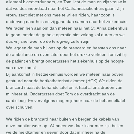
allemaal bloedverdunners, en Tom licht de man en zijn vrouw in
dat we dus inderdaad naar het Catharinaziekenhuis gaan. Zijn
vrouw zegt niet met ons mee te willen rijden, haar zoon is
onderweg naar huis en zij gaan dan samen naar het ziekenhuis.
We raden hen aan om dan meteen naar het St. Anna ziekenhuis
te gaan, omdat de gehele operatie niet zolang zal duren en we
dus vrij snel weer op de terugweg zullen zijn.
We leggen de man bij ons op de brancard en haasten ons naar
de ambulance en even later door het drukke verkeer. Tom zit bij
de patiënt en brengt ondertussen het ziekenhuis op de hoogte
van onze komst.
Bij aankomst in het ziekenhuis worden we meteen naar boven
gestuurd naar de hartkatheterisatiekamer (HCK).We rijden de
brancard naast de behandeltafel en ik haal al ons draden van
mijnheer af. Ondertussen doet Tom de overdracht aan de
cardioloog. En vervolgens mag mijnheer naar de behandeltafel
over schuiven.
We rijden de brancard naar buiten en bergen de kabels van
onze monitor weer op. Wanneer we daar klaar mee zijn bellen
we de meldkamer en geven door dat mijnheer na de